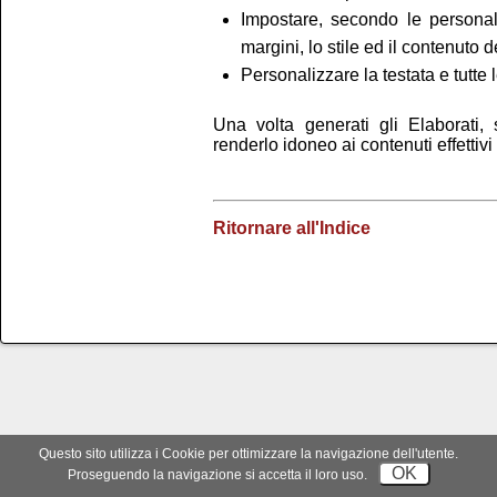
Impostare, secondo le personali
margini, lo stile ed il contenuto d
Personalizzare la testata e tutte l
Una volta generati gli Elaborati,
renderlo idoneo ai contenuti effettivi
Ritornare all'Indice
Tutti i diritti riservati - Copyright ©S.I.S
Questo sito utilizza i Cookie per ottimizzare la navigazione dell'utente.
OK
Proseguendo la navigazione si accetta il loro uso.