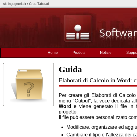
sis.ingegneria.it
Crea Tabulati
Home
Prodotti
Notizie
Suppo
Guida
Elaborati di Calcolo in Word: c
Per creare gli Elaborati di Calcolo
menu "Output", la voce dedicata al
Word
e viene generato il file in
progetto.
Il file può essere personalizzato co
Modificare, organizzare ed aggiu
Cambiare il tipo e l'altezza dei ca