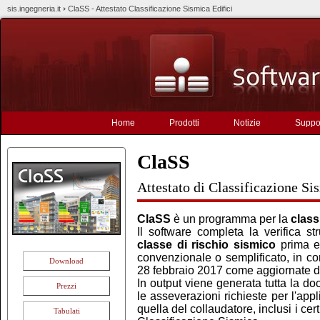
sis.ingegneria.it
ClaSS - Attestato Classificazione Sismica Edifici
Home
Prodotti
Notizie
Suppo
ClaSS
Attestato di Classificazione Si
ClaSS
è un programma per la
class
Il software completa la verifica st
classe di rischio sismico
prima e 
convenzionale o semplificato, in co
Download
28 febbraio 2017 come aggiornate d
In output viene generata tutta la doc
Prezzi
le asseverazioni richieste per l'app
quella del collaudatore, inclusi i cert
Tabulati