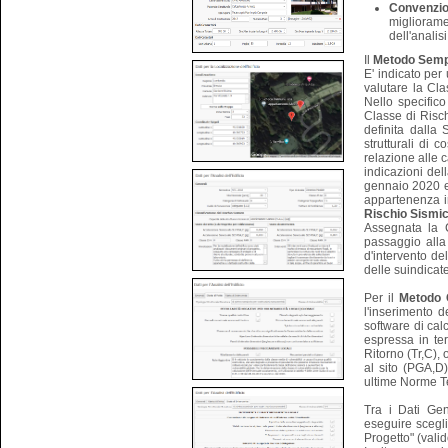
Convenzio
miglioram
dell'analis
Il
Metodo Sempl
E' indicato per
valutare la Cla
Nello specifico
Classe di Risc
definita dalla
strutturali di 
relazione alle c
indicazioni del
gennaio 2020 ed
appartenenza in
Rischio Sismi
Assegnata la C
passaggio alla
d'intervento de
delle suindicat
Per il
Metodo 
l'inserimento de
software di cal
espressa in te
Ritorno (Tr,C),
al sito (PGA,D)
ultime Norme Te
Tra i Dati Gen
eseguire sceglie
Progetto" (vali