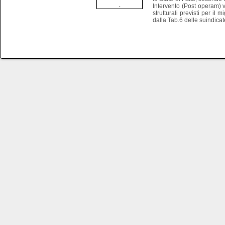
Intervento (Post operam) ve
strutturali previsti per il
dalla Tab.6 delle suindica
Tutti i diritti riservati - Copyright ©S.I.S