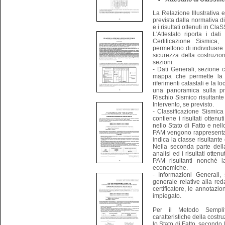
La Relazione Illustrativa
prevista dalla normativa di 
e i risultati ottenuti in ClaS
L'Attestato riporta i dati 
Certificazione Sismica,
permettono di individuare c
sicurezza della costruzio
sezioni:
- Dati Generali, sezione co
mappa che permette la l
riferimenti catastali e la 
una panoramica sulla pre
Rischio Sismico risultante 
Intervento, se previsto.
- Classificazione Sismica
contiene i risultati otten
nello Stato di Fatto e nello
PAM vengono rappresentat
indica la classe risultante
Nella seconda parte della
analisi ed i risultati ott
PAM risultanti nonché la
economiche.
- Informazioni Generali,
generale relative alla reda
certificatore, le annotazio
impiegato.
Per il Metodo Semplifi
caratteristiche della cost
lo Stato di Fatto, secondo 