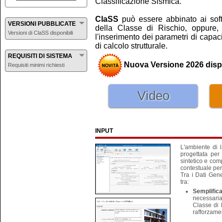
Classificazione Sismica.
ClaSS
può essere abbinato ai so
VERSIONI PUBBLICATE
della Classe di Rischio, oppure,
Versioni di ClaSS disponibili
l'inserimento dei parametri di capa
di calcolo strutturale.
REQUISITI DI SISTEMA
Nuova Versione 2026 disp
Requisiti minimi richiesti
Video
INPUT
L'ambiente di 
progettata per
sintetico e com
contestuale per 
Tra i Dati Gene
tra:
Semplific
necessaria
Classe di 
rafforzamen