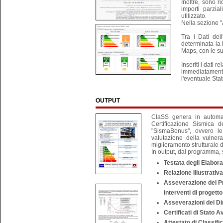
Inoltre, sono r
importi parzia
utilizzato.
Nella sezione "A
Tra i Dati dell
determinata la 
Maps, con le su
Inseriti i dati 
immediatamente
l'eventuale Stat
OUTPUT
ClaSS genera in automat
Certificazione Sismica d
"SismaBonus", ovvero le 
valutazione della vulnera
miglioramento strutturale d
In output, dal programma, s
Testata degli Elabora
Relazione Illustrativa
Asseverazione del Pro
interventi di progetto
Asseverazioni del Di
Certificati di Stato
Attestato di Classif