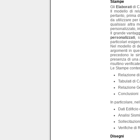
Stampe
Gli
Elaborati
di C
Il modello di rel
pertanto, prima d
da utilizzare per 
qualsiasi altra m
personalizzato, in
Il grande vantagg
personalizzati
, 
particolari esigen
Nel modello di def
argomenti in ques
precedono le sing
presenza di una a
risultino verificate
Le Stampe conteng
Relazione di
Tabulati di C
Relazione G
Conclusioni
In particolare, ne
Dati Edificio
Analisi Sism
Sollecitazion
Verifiche di 
Disegni