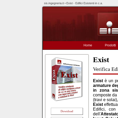
sis.ingegneria.it
Exist - Edifici Esistenti in c.a.
Home
Prodotti
Exist
Verifica Ed
Exist
è un pr
armature degl
in zona si
composte da el
(travi e solai
Exist
effettua 
Edifici, co
Download
dell'
Attestat