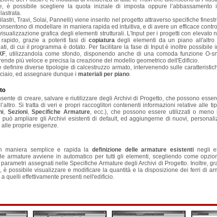
tre, è possibile scegliere la quota iniziale di imposta oppure l’abbassamento 
lastrata.
astri, Travi, Solai, Pannelli) viene inserito nel progetto attraverso specifiche finest
onsentono di modellare in maniera rapida ed intuitiva, e di avere un efficace controll
isualizzazione grafica degli elementi strutturali. L'Input per i progetti con elevato
to rapido, grazie a potenti fasi di
copiatura
degli elementi da un piano all'altro
ati, di cui il programma è dotato. Per facilitare la fase di Input è inoltre possibile
XF
, utilizzandola come sfondo, disponendo anche di una comoda funzione O-sn
 rende più veloce e precisa la creazione del modello geometrico dell'Edificio.
le definire diverse tipologie di calcestruzzo armato, intervenendo sulle caratterist
cciaio, ed assegnare dunque i
materiali per piano
.
to
ente di creare, salvare e riutilizzare degli Archivi di Progetto, che possono esse
’altro. Si tratta di veri e propri raccoglitori contenenti informazioni relative alle t
hi
,
Sezioni
,
Specifiche Armature
, ecc.), che possono essere utilizzati o meno
e può ampliare gli Archivi esistenti di default, ed aggiungerne di nuovi, personaliz
i alle proprie esigenze.
in maniera semplice e rapida la
definizione delle armature esistenti
negli el
lle armature avviene in automatico per tutti gli elementi, scegliendo come opzi
parametri assegnati nelle Specifiche Armature degli Archivi di Progetto. Inoltre, gra
, è possibile visualizzare e modificare la quantità e la disposizione dei ferri di ar
a quelli effettivamente presenti nell'edificio.