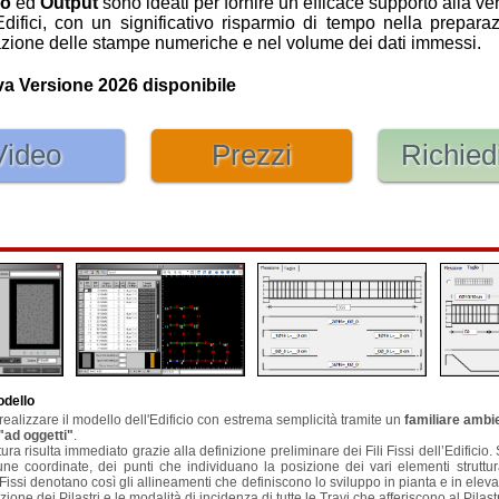
lo
ed
Output
sono ideati per fornire un efficace supporto alla ver
Edifici, con un significativo risparmio di tempo nella preparaz
tazione delle stampe numeriche e nel volume dei dati immessi.
 Versione 2026 disponibile
Video
Prezzi
Richiedi
odello
realizzare il modello dell'Edificio con estrema semplicità tramite un
familiare ambi
"ad oggetti"
.
tura risulta immediato grazie alla definizione preliminare dei Fili Fissi dell’Edificio. S
e coordinate, dei punti che individuano la posizione dei vari elementi struttural
ili Fissi denotano così gli allineamenti che definiscono lo sviluppo in pianta e in eleva
ione dei Pilastri e le modalità di incidenza di tutte le Travi che afferiscono al Pilas