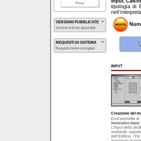
Input
,
Calco
Prezzi
tipologia di 
nell'interpre
VERSIONI PUBBLICATE
Nuova
Versioni di Exist disponibili
REQUISITI DI SISTEMA
Requisiti minimi consigliati
INPUT
Creazione del m
Exist permette di 
innovativo Input 
L’Input della strut
mediante opportun
dell’Edificio. I F
regolando la posiz