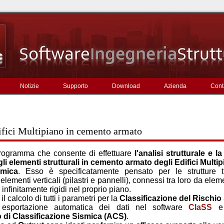
Notizie
Supporto
Download
Azienda
Conta
ifici Multipiano in cemento armato
ogramma che consente di effettuare
l'analisi strutturale e la
i elementi strutturali in cemento armato degli Edifici Multip
smica
. Esso è specificatamente pensato per le strutture tr
ementi verticali (pilastri e pannelli), connessi tra loro da eleme
), infinitamente rigidi nel proprio piano.
il calcolo di tutti i parametri per la
Classificazione del Rischio
n esportazione automatica dei dati nel software
ClaSS
e 
o di Classificazione Sismica (ACS)
.