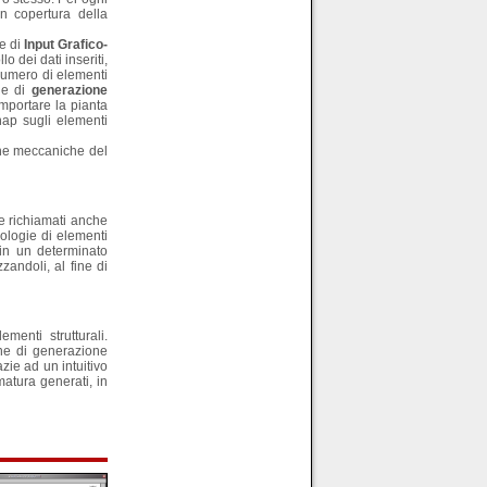
in copertura della
re di
Input Grafico-
o dei dati inseriti,
 numero di elementi
 e di
generazione
 importare la pianta
ap sugli elementi
iche meccaniche del
re richiamati anche
ipologie di elementi
 in un determinato
zandoli, al fine di
ementi strutturali.
one di generazione
zie ad un intuitivo
matura generati, in