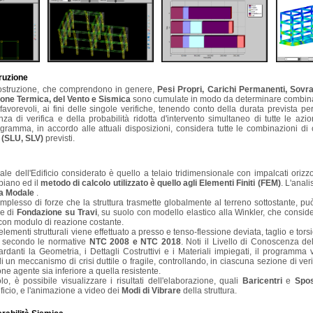
truzione
costruzione, che comprendono in genere,
Pesi Propri, Carichi Permanenti, Sovrac
ione Termica,
del Vento e Sismica
sono cumulate in modo da determinare combinazi
sfavorevoli, ai fini delle singole verifiche, tenendo conto della durata prevista p
za di verifica e della probabilità ridotta d'intervento simultaneo di tutte le azio
rogramma, in accordo alle attuali disposizioni, considera tutte le combinazioni di 
e (SLU, SLV)
previsti.
rale dell'Edificio considerato è quello a telaio tridimensionale con impalcati orizzo
 piano ed il
metodo di calcolo utilizzato è quello agli Elementi Finiti (FEM)
. L'anal
a Modale
.
mplesso di forze che la struttura trasmette globalmente al terreno sottostante, pu
ie di
Fondazione su Travi
, su suolo con modello elastico alla Winkler, che consid
, con modulo di reazione costante.
elementi strutturali viene effettuato a presso e tenso-flessione deviata, taglio e tor
, secondo le normative
NTC 2008 e NTC 2018
. Noti il Livello di Conoscenza dell
ardanti la Geometria, i Dettagli Costruttivi e i Materiali impiegati, il programma v
 un meccanismo di crisi duttile o fragile, controllando, in ciascuna sezione di veri
one agente sia inferiore a quella resistente.
olo, è possibile visualizzare i risultati dell'elaborazione, quali
Baricentri
e
Spo
ficio, e l'animazione a video dei
Modi di Vibrare
della struttura.