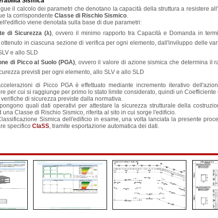
erabilità Sismica
ue il calcolo dei parametri che denotano la capacità della struttura a resistere al
ue la corrispondente
Classe di Rischio Sismico
.
ell'edificio viene denotata sulla base di due parametri:
te di Sicurezza (λ)
, ovvero il minimo rapporto tra Capacità e Domanda in termi
ottenuto in ciascuna sezione di verifica per ogni elemento, dall'inviluppo delle va
SLV e allo SLD
one di Picco al Suolo (PGA)
, ovvero il valore di azione sismica che determina il
sicurezza previsti per ogni elemento, allo SLV e allo SLD
 Accelerazioni di Picco PGA è effettuato mediante incremento iterativo dell'azio
ore per cui si raggiunge per primo lo stato limite considerato, quindi un Coefficiente
e verifiche di sicurezza previste dalla normativa.
 pongono quali dati operativi per attestare la sicurezza strutturale della costruzi
una Classe di Rischio Sismico, riferita al sito in cui sorge l'edificio.
lassificazione Sismica dell'edificio in esame, una volta lanciata la presente proce
ware specifico
ClaSS
, tramite esportazione automatica dei dati.