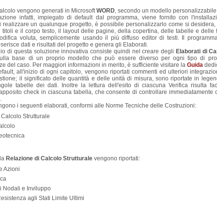
alcolo vengono generati in Microsoft
WORD
, secondo un modello personalizzabile,
azione infatti, impiegato di default dal programma, viene fornito con l'installaz
i realizzare un qualunque progetto, è possibile personalizzarlo come si desidera,
i titoli e il corpo testo, il layout delle pagine, della copertina, delle tabelle e dell
odifica voluta, semplicemente usando il più diffuso editor di testi. Il programm
serisce dati e risultati del progetto e genera gli Elaborati.
io di questa soluzione innovativa consiste quindi nel creare degli
Elaborati di C
sulla base di un proprio modello che può essere diverso per ogni tipo di pro
ze del caso. Per maggiori informazioni in merito, è sufficiente visitare la
Guida
dedi
ault, all'inizio di ogni capitolo, vengono riportati commenti ed ulteriori integrazioni,
tione; il significato delle quantità e delle unità di misura, sono riportate in lege
ole tabelle dei dati. Inoltre la lettura dell'esito di ciascuna Verifica risulta faci
pposito check in ciascuna tabella, che consente di controllare immediatamente ch
.
ono i seguenti elaborati, conformi alle Norme Tecniche delle Costruzioni:
 Calcolo Strutturale
alcolo
eotecnica
lla
Relazione di Calcolo Strutturale
vengono riportati:
 e Azioni
ica
i Nodali e Inviluppo
Resistenza agli Stati Limite Ultimi