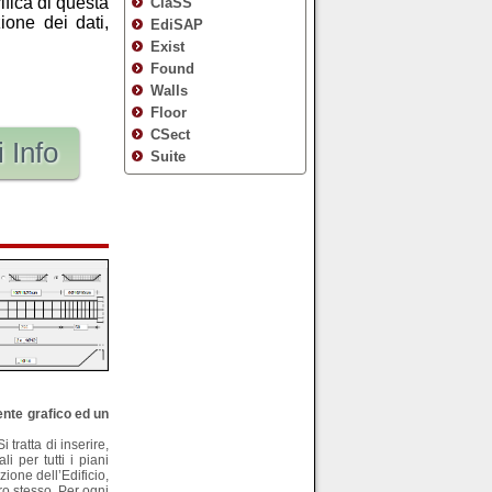
ifica di questa
ClaSS
ione dei dati,
EdiSAP
Exist
Found
Walls
Floor
CSect
 Info
Suite
ente grafico ed un
i tratta di inserire,
i per tutti i piani
zione dell’Edificio,
tro stesso. Per ogni