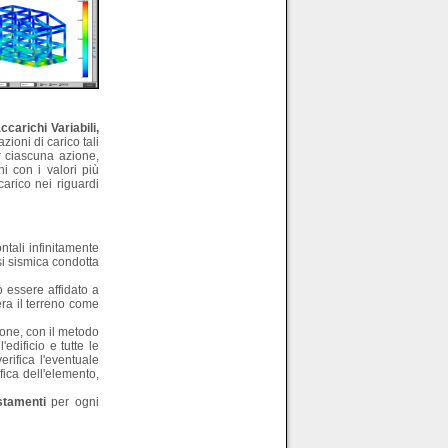
carichi Variabili,
oni di carico tali
er ciascuna azione,
ni con i valori più
carico nei riguardi
ntali infinitamente
isi sismica condotta
ò essere affidato a
era il terreno come
sione, con il metodo
'edificio e tutte le
erifica l'eventuale
fica dell'elemento,
stamenti
per ogni