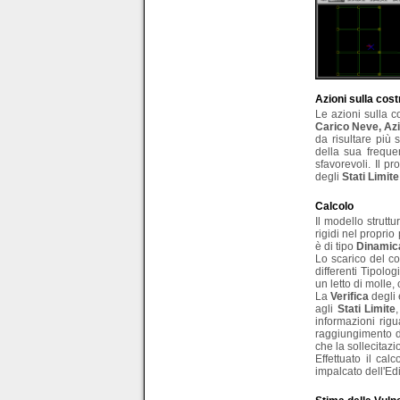
Azioni sulla cos
Le azioni sulla 
Carico Neve,
Az
da risultare più 
della sua frequen
sfavorevoli. Il p
degli
Stati Limit
Calcolo
Il modello struttu
rigidi nel proprio
è di tipo
Dinamic
Lo scarico del co
differenti Tipolog
un letto di molle
La
Verifica
degli 
agli
Stati Limite
informazioni rigu
raggiungimento di
che la sollecitazi
Effettuato il calc
impalcato dell'Edi