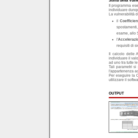
Stima della Vuln
Il programma eseg
individuare dunq
La vulnerabilità d
il
Coefficien
spostamenti, 
esame, allo 
l'
Accelerazi
requisiti di 
Il calcolo delle
individuare il val
ad uno tra tutte l
Tali parametri si
l'appartenenza ad 
Per eseguire la C
utilizzare il soft
OUTPUT