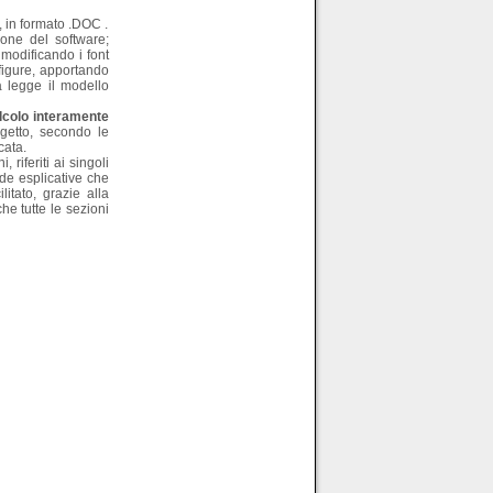
 in formato .DOC .
ione del software;
 modificando i font
e figure, apportando
a legge il modello
alcolo interamente
getto, secondo le
cata.
 riferiti ai singoli
nde esplicative che
litato, grazie alla
e tutte le sezioni