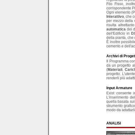
Filo Fisso, inol
corrispondente Pi
Ogni elemento (Pil
Interattivo
, che c
per mezzo della v
risulta altrettan
automatica
dei d
dell'Edificio in
D
della pianta, che
È inoltre possibi
cemento e dell'a
Archivi di Proget
Il Programma cons
da un progetto all
(
Materiali
,
Caric
progetto. L'utent
renderli più adatt
Input Armature
Exist consente 
L'inserimento de
quella basata sui 
strumento grafico
modo da adattarli 
ANALISI