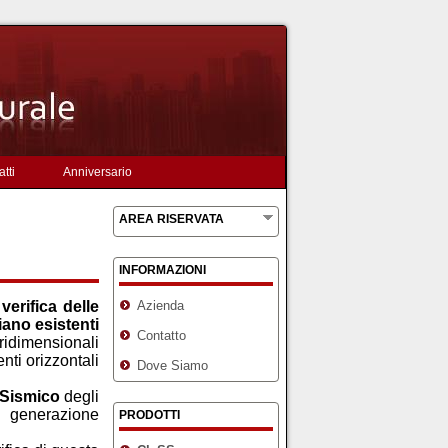
tti
Anniversario
AREA RISERVATA
INFORMAZIONI
 verifica delle
Azienda
iano esistenti
Contatto
idimensionali
nti orizzontali
Dove Siamo
 Sismico
degli
generazione
PRODOTTI