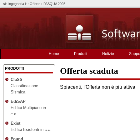
sis.ingegneria.it
Offerte
PASQUA 2025
Home
Prodotti
Notizie
Suppo
Offerta scaduta
PRODOTTI
ClaSS
Classificazione
Spiacenti, l'Offerta non è più attiva
Sismica
EdiSAP
Edifici Multipiano in
c.a.
Exist
Edifici Esistenti in c.a.
Found